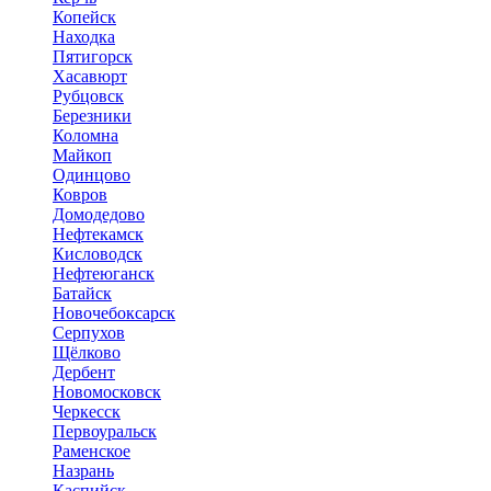
Копейск
Находка
Пятигорск
Хасавюрт
Рубцовск
Березники
Коломна
Майкоп
Одинцово
Ковров
Домодедово
Нефтекамск
Кисловодск
Нефтеюганск
Батайск
Новочебоксарск
Серпухов
Щёлково
Дербент
Новомосковск
Черкесск
Первоуральск
Раменское
Назрань
Каспийск