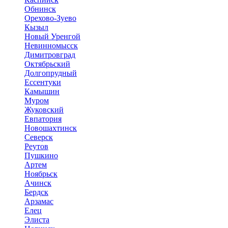
Обнинск
Орехово-Зуево
Кызыл
Новый Уренгой
Невинномысск
Димитровград
Октябрьский
Долгопрудный
Ессентуки
Камышин
Муром
Жуковский
Евпатория
Новошахтинск
Северск
Реутов
Пушкино
Артем
Ноябрьск
Ачинск
Бердск
Арзамас
Елец
Элиста