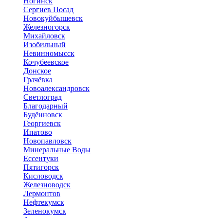
Ногинск
Сергиев Посад
Новокуйбышевск
Железногорск
Михайловск
Изобильный
Невинномысск
Кочубеевское
Донское
Грачёвка
Новоалександровск
Светлоград
Благодарный
Будённовск
Георгиевск
Ипатово
Новопавловск
Минеральные Воды
Ессентуки
Пятигорск
Кисловодск
Железноводск
Лермонтов
Нефтекумск
Зеленокумск