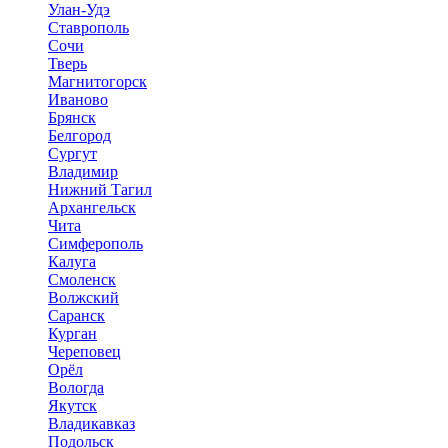
Улан-Удэ
Ставрополь
Сочи
Тверь
Магнитогорск
Иваново
Брянск
Белгород
Сургут
Владимир
Нижний Тагил
Архангельск
Чита
Симферополь
Калуга
Смоленск
Волжский
Саранск
Курган
Череповец
Орёл
Вологда
Якутск
Владикавказ
Подольск