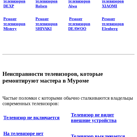
телевизоров
телевизоров
телевизоров
телевизоров
DEXP
Rolsen
Aiwa
XIAOMI
Ремонт
Ремонт
Ремонт
Ремонт
телевизоров
телевизоров
телевизоров
телевизоров
Mistery
SHIVAKI
DEAWOO
Elenberg
Неисправности телевизоров, которые
ремонтируют мастера в Муроме
Частые поломки с которыми обычно сталкиваются владельцы
современных телевизоров:
Телевизор не видит
Телевизор не включается
внешние устройства
На телевизоре нет
Телевизор выключается