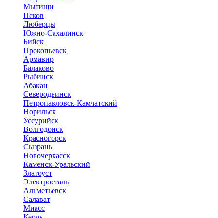
Мытищи
Псков
Люберцы
Южно-Сахалинск
Бийск
Прокопьевск
Армавир
Балаково
Рыбинск
Абакан
Северодвинск
Петропавловск-Камчатский
Норильск
Уссурийск
Волгодонск
Красногорск
Сызрань
Новочеркасск
Каменск-Уральский
Златоуст
Электросталь
Альметьевск
Салават
Миасс
Керчь