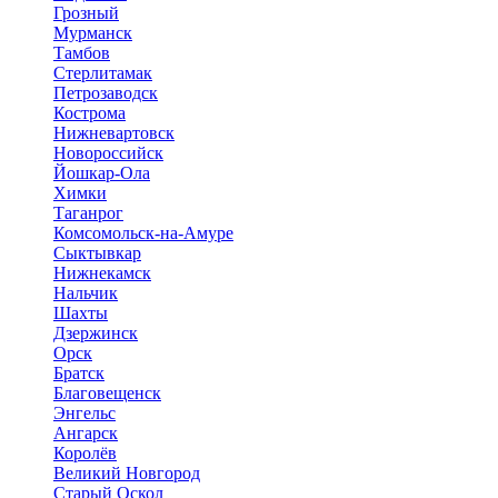
Грозный
Мурманск
Тамбов
Стерлитамак
Петрозаводск
Кострома
Нижневартовск
Новороссийск
Йошкар-Ола
Химки
Таганрог
Комсомольск-на-Амуре
Сыктывкар
Нижнекамск
Нальчик
Шахты
Дзержинск
Орск
Братск
Благовещенск
Энгельс
Ангарск
Королёв
Великий Новгород
Старый Оскол